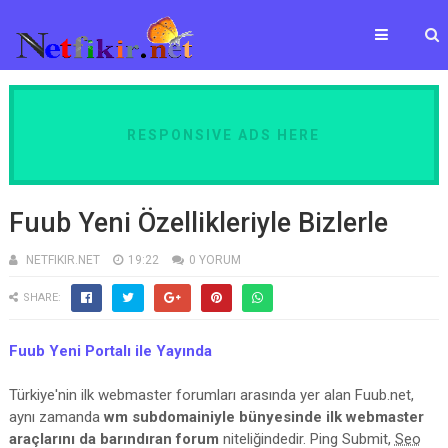
RESPONSIVE ADS HERE
Fuub Yeni Özellikleriyle Bizlerle
NETFIKIR.NET
19:22
0 YORUM
SHARE:
Fuub Yeni Portalı ile Yayında
Türkiye'nin ilk webmaster forumları arasında yer alan Fuub.net,
aynı zamanda
wm subdomainiyle bünyesinde ilk webmaster
araçlarını da barındıran forum
niteliğindedir. Ping Submit,
Seo