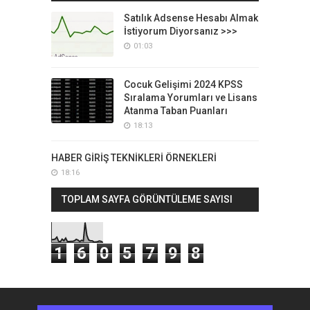
Satılık Adsense Hesabı Almak
İstiyorum Diyorsanız >>>
01:03
Cocuk Gelişimi 2024 KPSS
Sıralama Yorumları ve Lisans
Atanma Taban Puanları
18:13
HABER GİRİŞ TEKNİKLERİ ÖRNEKLERİ
18:16
TOPLAM SAYFA GÖRÜNTÜLEME SAYISI
1
6
0
5
7
9
8