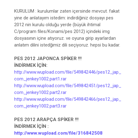
KURULUM : kurulumlar zaten içersinde mevcut. fakat
yine de anlatayım istedim: indirdiğiniz dosyayı pes
2012 nin kurulu olduğu yerde (büyük ihtimal
C/program files/Konami/pes 2012) içindeki img
dosyasının içine atıyoruz. ve oyuna girip ayarlardan
anlatım dilini istedğimiz dili seçiyoruz. hepsi bu kadar.
PES 2012 JAPONCA SPİKER !!!
İNDİRMEK İÇİN:
http://www.wupload.com/file/549842446/pes12_jap_
com_jenkey1002.part1.rar
http://www.wupload.com/file/549842451/pes12_jap_
com_jenkey1002.part2.rar
http://www.wupload.com/file/549842466/pes12_jap_
com_jenkey1002.part3.rar
PES 2012 ARAPÇA SPİKER !!!
İNDİRMEK İÇİN :
http://www.wupload.com/file/316842508