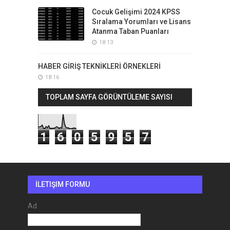
Cocuk Gelişimi 2024 KPSS
Sıralama Yorumları ve Lisans
Atanma Taban Puanları
18:13
HABER GİRİŞ TEKNİKLERİ ÖRNEKLERİ
18:16
TOPLAM SAYFA GÖRÜNTÜLEME SAYISI
1
6
0
5
9
5
7
İLETIŞIM FORMU
Ad