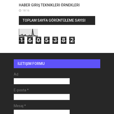
HABER GİRİŞ TEKNİKLERİ ÖRNEKLERİ
18:16
TOPLAM SAYFA GÖRÜNTÜLEME SAYISI
1
6
0
5
3
8
2
İLETIŞIM FORMU
Ad
E-posta
*
Mesaj
*