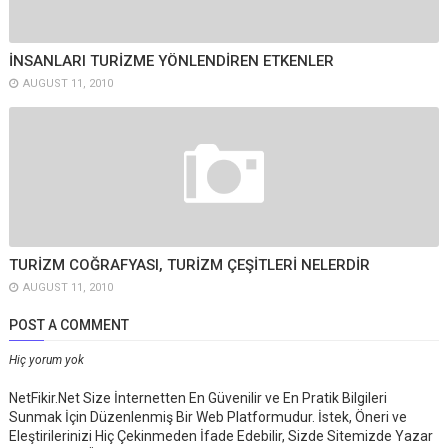
İNSANLARI TURİZME YÖNLENDİREN ETKENLER
AUGUST 11, 2010
TURİZM COĞRAFYASI, TURİZM ÇEŞİTLERİ NELERDİR
AUGUST 11, 2010
POST A COMMENT
Hiç yorum yok
NetFikir.Net Size İnternetten En Güvenilir ve En Pratik Bilgileri
Sunmak İçin Düzenlenmiş Bir Web Platformudur. İstek, Öneri ve
Eleştirilerinizi Hiç Çekinmeden İfade Edebilir, Sizde Sitemizde Yazar