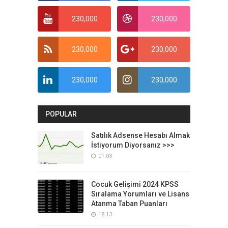
230,000
230,000
230,000
230,000
230,000
230,000
POPULAR
Satılık Adsense Hesabı Almak
İstiyorum Diyorsanız >>>
01:03
Cocuk Gelişimi 2024 KPSS
Sıralama Yorumları ve Lisans
Atanma Taban Puanları
18:13