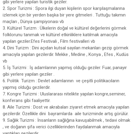
gibi yerlere yapılan turistik geziler.
2. Spor Turizmi : Spora ilgi duyan kişilerin spor karşılaşmalarına
izlemek için bir yerden başka bir yere gitmeleri . Tuttuğu takımın
maçl
arı , Dünya şampiyonası vb
3. Kültürel Turizm : Ülkelerin doğal ve kültürel değerlerini görmek
folklorunu tanımak ve kültürel etkinliklere katılmak amacıyla
yapılan geziler.Efes Festivali , Film festivalleri vb
4. Dini Turizm : Dini açıdan kutsal sayılan mekanları gezip görmek
amacıyla yapılan gezilerdir. Mekke , Medine , Konya , Efes , Kudüs
vb
5. İş Turizmi : İş adamlarının yapmış olduğu geziler. Fuar, panayır
gibi yerlere yapılan geziler .
6. Politik Turizm : Devlet adamlarının ve çeşitli politikacıların
yapmış olduğu gezilerdir.
7. Kongre Turizmi : Uluslararası nitelikte yapılan kongre,seminer,
konferans gibi faaliyettir.
8. Aile Turizmi : Dost ve akrabaları ziyaret etmek amacıyla yapılan
gezilerdir. Özellikle dini bayramlarda aile turizminde artış görülür.
9. Sağlık Turizmi : İnsanların sağlığına kavuşabilmek , tedavi olmak
, ve doğanın şifa verici özelliklerinden faydalanmak amacıyla
yaptıkları gezilerdir.