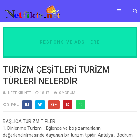
RESPONSIVE ADS HERE
TURİZM ÇEŞİTLERİ TURİZM
TÜRLERİ NELERDİR
NETFIKIR.NET
18:17
0 YORUM
SHARE:
BAŞLICA TURİZM TİPLERİ
1. Dinlenme Turizmi : Eğlence ve boş zamanların
değerlendirilmesinde dayanan bir turizm tipidir. Antalya , Bodrum