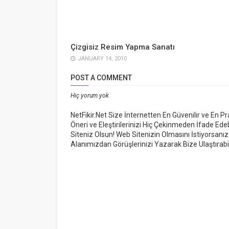
Çizgisiz Resim Yapma Sanatı
JANUARY 14, 2010
POST A COMMENT
Hiç yorum yok
NetFikir.Net Size İnternetten En Güvenilir ve En P
Öneri ve Eleştirilerinizi Hiç Çekinmeden İfade Edeb
Siteniz Olsun! Web Sitenizin Olmasını İstiyorsanız
Alanımızdan Görüşlerinizi Yazarak Bize Ulaştırabil