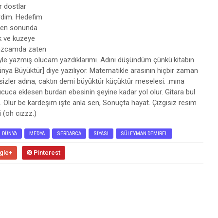
r dostlar
irdim. Hedefim
. en sonunda
ak ve kuzeye
 yazcamda zaten
iyle yazmış olucam yazdıklarımı. Adını düşündüm çünkü.kitabın
nya Büyüktür] diye yazılıyor. Matematikle arasının hiçbir zaman
izler adına, caktın demi büyüktür küçüktür meselesi. .mına
 ucuca eklesen burdan ebesinin şeyine kadar yol olur. Gitara bul
aka. Olur be kardeşim işte anla sen, Sonuçta hayat. Çizgisiz resim
 (oh cızzz.)
DÜNYA
MEDYA
SERDARCA
SIYASI
SÜLEYMAN DEMIREL
gle+
Pinterest