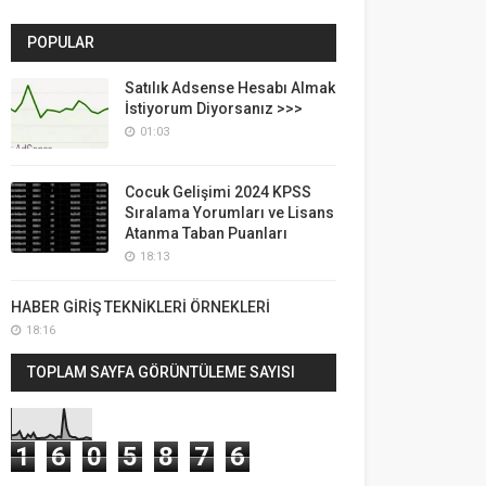
POPULAR
Satılık Adsense Hesabı Almak
İstiyorum Diyorsanız >>>
01:03
Cocuk Gelişimi 2024 KPSS
Sıralama Yorumları ve Lisans
Atanma Taban Puanları
18:13
HABER GİRİŞ TEKNİKLERİ ÖRNEKLERİ
18:16
TOPLAM SAYFA GÖRÜNTÜLEME SAYISI
1
6
0
5
8
7
6