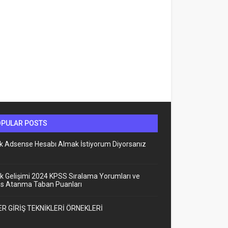
OPULAR POSTS
lık Adsense Hesabı Almak İstiyorum Diyorsanız
k Gelişimi 2024 KPSS Sıralama Yorumları ve
ns Atanma Taban Puanları
R GİRİŞ TEKNİKLERİ ÖRNEKLERİ