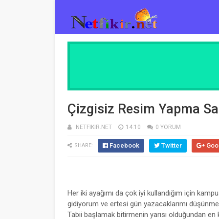
Çizgisiz Resim Yapma Sa
NETFIKIR.NET
14:10
0 YORUM
Facebook
Twitter
Goo
SHARE:
Her iki ayağımı da çok iyi kullandığım için kamp
gidiyorum ve ertesi gün yazacaklarımı düşünme
Tabii başlamak bitirmenin yarısı olduğundan e