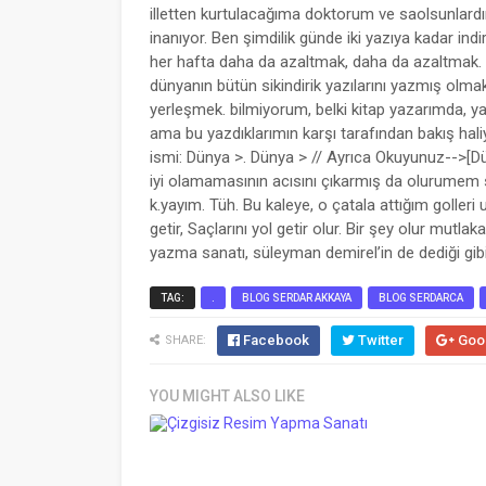
illetten kurtulacağıma doktorum ve saolsunlardı
inanıyor. Ben şimdilik günde iki yazıya kadar ind
her hafta daha da azaltmak, daha da azaltmak
dünyanın bütün sikindirik yazılarını yazmış olm
yerleşmek. bilmiyorum, belki kitap yazarımda,
ama bu yazdıklarımın karşı tarafından bakış hal
ismi: Dünya >. Dünya > // Ayrıca Okuyunuz-->[Dü
iyi olamamasının acısını çıkarmış da olurumem s
k.yayım. Tüh. Bu kaleye, o çatala attığım golleri
getir, Saçlarını yol getir olur. Bir şey olur mutl
yazma sanatı, süleyman demirel’in de dediği gibi
TAG:
.
BLOG SERDAR AKKAYA
BLOG SERDARCA
Facebook
Twitter
Goo
SHARE:
YOU MIGHT ALSO LIKE