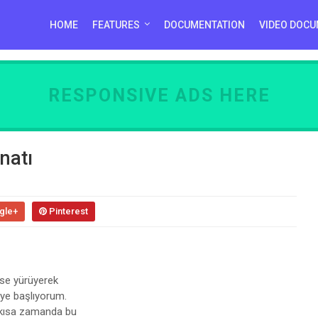
HOME
FEATURES
DOCUMENTATION
VIDEO DOCU
RESPONSIVE ADS HERE
natı
gle+
Pinterest
use yürüyerek
ye başlıyorum.
n kısa zamanda bu