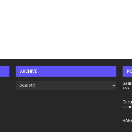
ARCHIVE
P
Satı
>>>
Cocu
Lisa
HABE