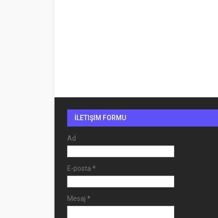
İLETIŞIM FORMU
Ad
E-posta
*
Mesaj
*