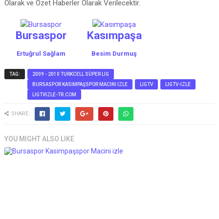
Olarak ve Özet Haberler Olarak Verilecektir.
Bursaspor
Kasımpaşa
Ertuğrul Sağlam
Besim Durmuş
TAG:
2009 - 2010 TURKCELL SÜPER LIG
BURSASPOR KASIMPAŞSPOR MACINI IZLE
LIGTV
LIGTV-IZLE
LIGTVIZLE-TR.COM
SHARE:
YOU MIGHT ALSO LIKE