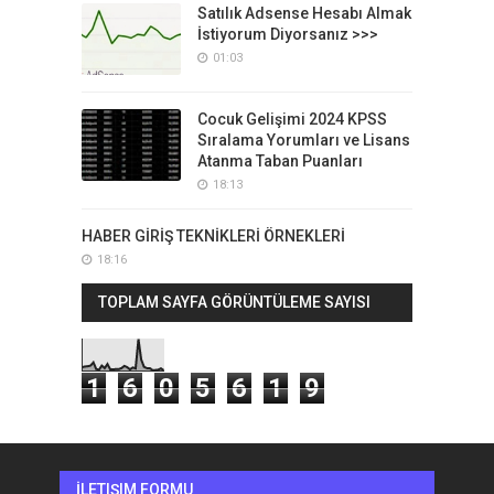
Satılık Adsense Hesabı Almak
İstiyorum Diyorsanız >>>
01:03
Cocuk Gelişimi 2024 KPSS
Sıralama Yorumları ve Lisans
Atanma Taban Puanları
18:13
HABER GİRİŞ TEKNİKLERİ ÖRNEKLERİ
18:16
TOPLAM SAYFA GÖRÜNTÜLEME SAYISI
1
6
0
5
6
1
9
İLETIŞIM FORMU