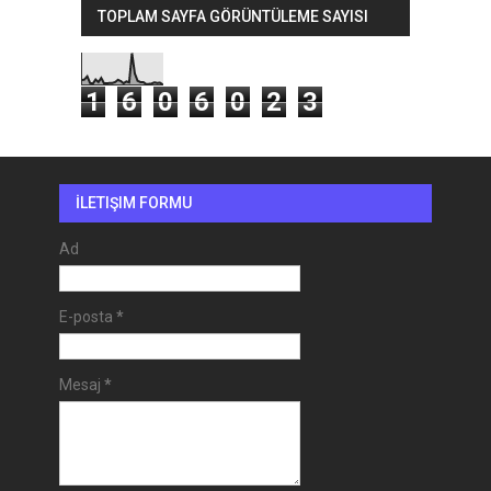
TOPLAM SAYFA GÖRÜNTÜLEME SAYISI
1
6
0
6
0
2
3
İLETIŞIM FORMU
Ad
E-posta
*
Mesaj
*