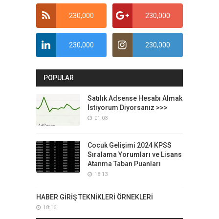
230,000
230,000
230,000
230,000
POPULAR
Satılık Adsense Hesabı Almak
İstiyorum Diyorsanız >>>
01:03
Cocuk Gelişimi 2024 KPSS
Sıralama Yorumları ve Lisans
Atanma Taban Puanları
18:13
HABER GİRİŞ TEKNİKLERİ ÖRNEKLERİ
18:16