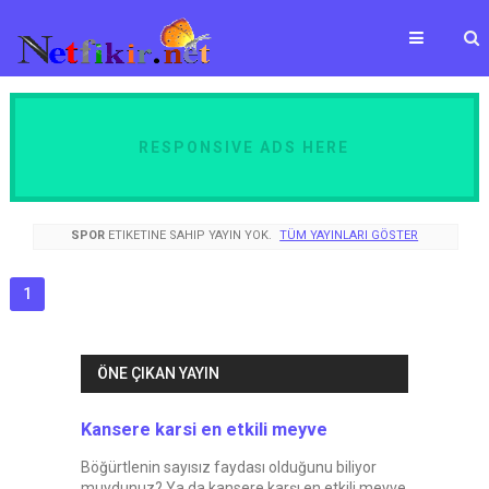
RESPONSIVE ADS HERE
SPOR
ETIKETINE SAHIP YAYIN YOK.
TÜM YAYINLARI GÖSTER
1
ÖNE ÇIKAN YAYIN
Kansere karsi en etkili meyve
Böğürtlenin sayısız faydası olduğunu biliyor
muydunuz? Ya da kansere karşı en etkili meyve