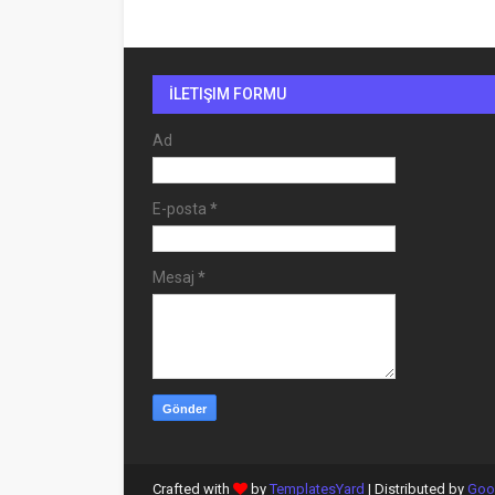
İLETIŞIM FORMU
Ad
E-posta
*
Mesaj
*
Crafted with
by
TemplatesYard
| Distributed by
Goo