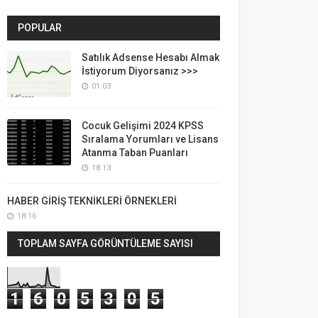
POPULAR
Satılık Adsense Hesabı Almak
İstiyorum Diyorsanız >>>
01:03
Cocuk Gelişimi 2024 KPSS
Sıralama Yorumları ve Lisans
Atanma Taban Puanları
18:13
HABER GİRİŞ TEKNİKLERİ ÖRNEKLERİ
18:16
TOPLAM SAYFA GÖRÜNTÜLEME SAYISI
1
6
0
5
3
0
5