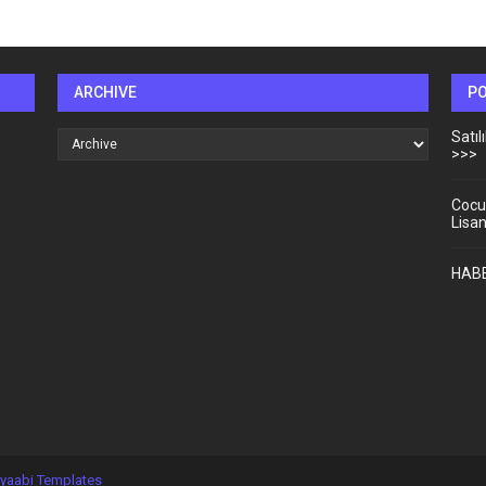
ARCHIVE
P
Satı
>>>
Cocu
Lisa
HABE
yaabi Templates