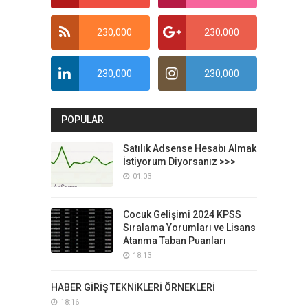
230,000
230,000
230,000
230,000
POPULAR
Satılık Adsense Hesabı Almak
İstiyorum Diyorsanız >>>
01:03
Cocuk Gelişimi 2024 KPSS
Sıralama Yorumları ve Lisans
Atanma Taban Puanları
18:13
HABER GİRİŞ TEKNİKLERİ ÖRNEKLERİ
18:16