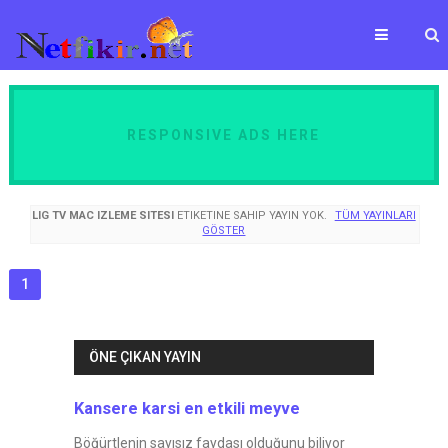
RESPONSIVE ADS HERE
LIG TV MAC IZLEME SITESI
ETIKETINE SAHIP YAYIN YOK.
TÜM YAYINLARI
GÖSTER
1
ÖNE ÇIKAN YAYIN
Kansere karsi en etkili meyve
Böğürtlenin sayısız faydası olduğunu biliyor