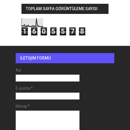
TOPLAM SAYFA GÖRÜNTÜLEME SAYISI
1
6
0
5
5
7
8
İLETIŞIM FORMU
Ad
E-posta
*
Mesaj
*