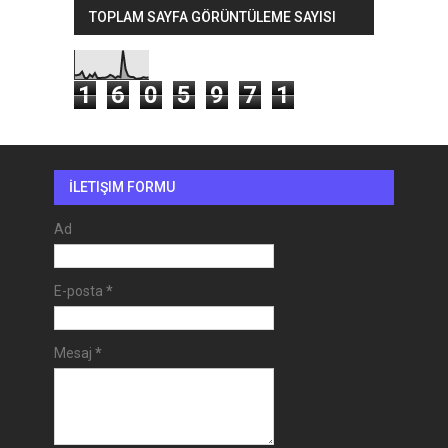
TOPLAM SAYFA GÖRÜNTÜLEME SAYISI
1
6
0
5
9
7
1
İLETIŞIM FORMU
Ad
E-posta
*
Mesaj
*