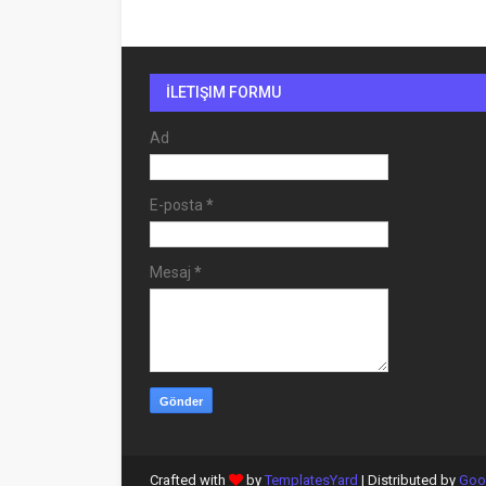
İLETIŞIM FORMU
Ad
E-posta
*
Mesaj
*
Crafted with
by
TemplatesYard
| Distributed by
Goo