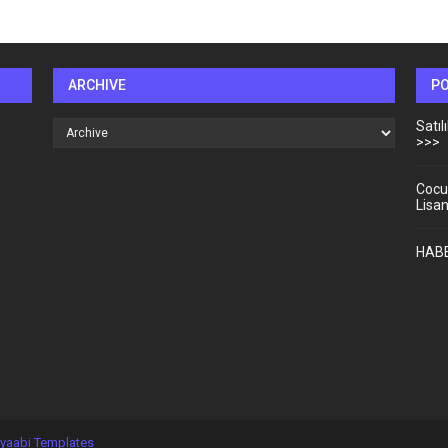
ARCHIVE
P
Satı
>>>
Cocu
Lisa
HABE
yaabi Templates