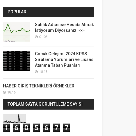
POPULAR
Satılık Adsense Hesabı Almak
İstiyorum Diyorsanız >>>
01:03
Cocuk Gelişimi 2024 KPSS
Sıralama Yorumları ve Lisans
Atanma Taban Puanları
18:13
HABER GİRİŞ TEKNİKLERİ ÖRNEKLERİ
18:16
TOPLAM SAYFA GÖRÜNTÜLEME SAYISI
1
6
0
5
6
7
7